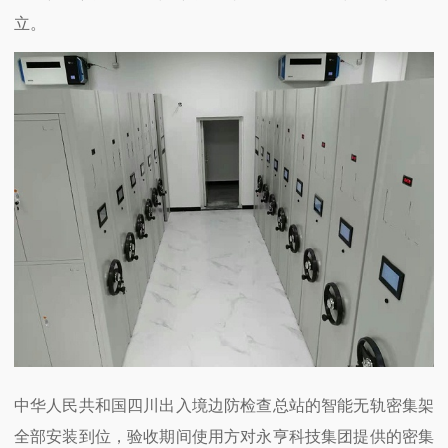
立。
中华人民共和国四川出入境边防检查总站的智能无轨密集架
全部安装到位，验收期间使用方对永亨科技集团提供的密集