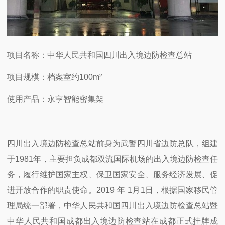
项目名称：中华人民共和国四川出入境边防检查总站
项目规模：档案室约
100m
²
使用产品：永亨智能密集架
四川出入境边防检查总站前身为武警四川省边防总队，组建
于
1981
年，主要担负成都双流国际机场的出入境边防检查任
务，履行维护国家主权、保卫国家安全、服务经济发展、促
进开放合作的职责使命。
2019
年
1
月
1
日，根据国家移民管
理局统一部署，中华人民共和国四川出入境边防检查总站暨
中华人民共和国成都出入境边防检查站在成都正式挂牌成