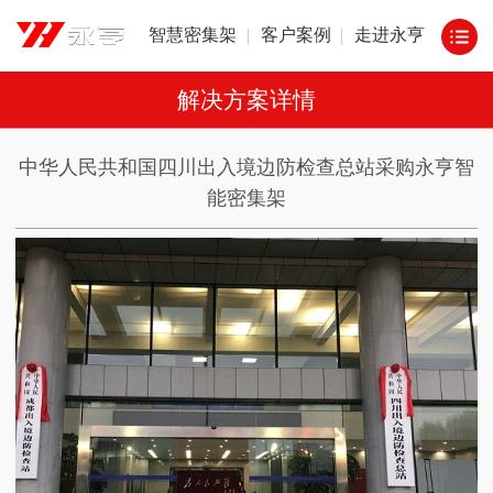
智慧密集架
客户案例
走进永亨
解决方案详情
中华人民共和国四川出入境边防检查总站采购永亨智
能密集架