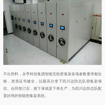
不出所料，永亨科技集团智能无轨密集架各项参数要求都合
格，资质证书健全，以最高分拿下四川边防总队密集架项
目。合同签订后，接下来就是下单生产，为四川边防总队配
置好用的智能密集架系统。