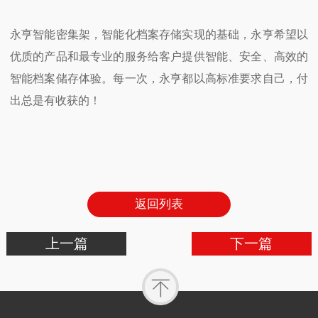
永亨智能密集架，智能化档案存储实现的基础，永亨希望以
优质的产品和最专业的服务给客户提供智能、安全、高效的
智能档案储存体验。每一次，永亨都以高标准要求自己，付
出总是有收获的！
返回列表
上一篇
下一篇