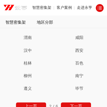
智慧密集架
客户案例
走进永亨
智慧密集架
地区分部
渭南
咸阳
汉中
西安
桂林
百色
柳州
南宁
遵义
毕节
上一页
下一页
2
/
6