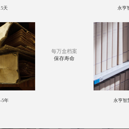
15天
永亨
每万盒档案
保存寿命
-5年
永亨智慧