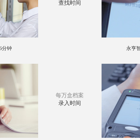
查找时间
-6分钟
永亨智
每万盒档案
录入时间