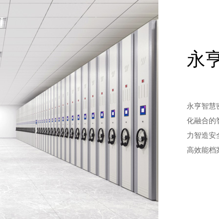
永
永亨智慧
化融合的
力智造安
高效能档