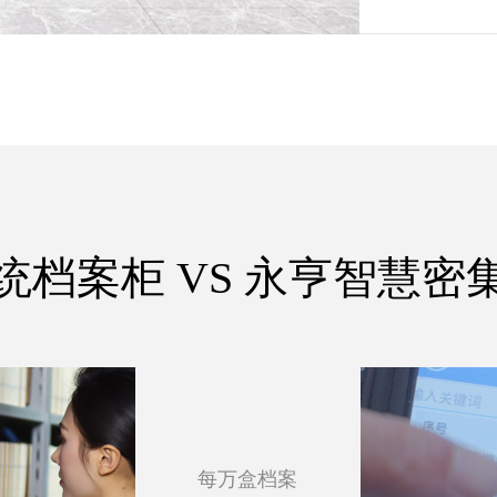
统档案柜 VS 永亨智慧密
每万盒档案